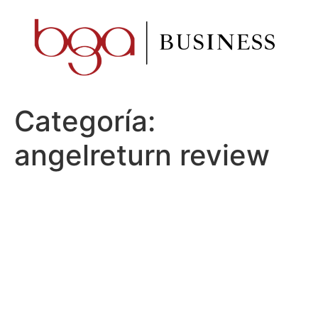
Ir
al
contenido
Categoría:
angelreturn review