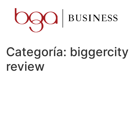
Ir
al
contenido
Categoría:
biggercity
review