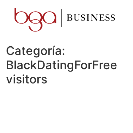
Ir
al
contenido
Categoría:
BlackDatingForFree
visitors