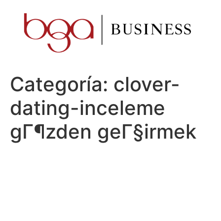
Ir
al
contenido
Categoría:
clover-
dating-inceleme
gГ¶zden geГ§irmek