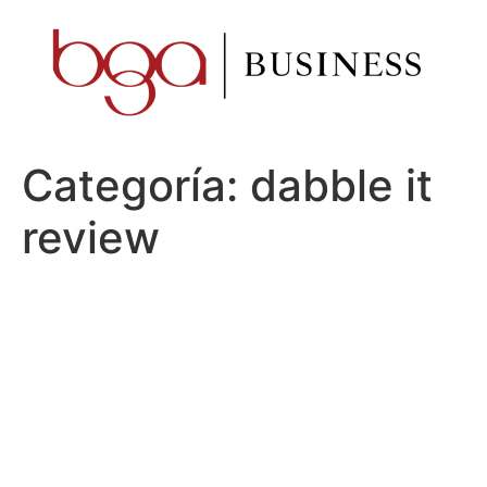
Ir
al
contenido
Categoría:
dabble it
review