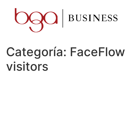
Ir
al
contenido
Categoría:
FaceFlow
visitors