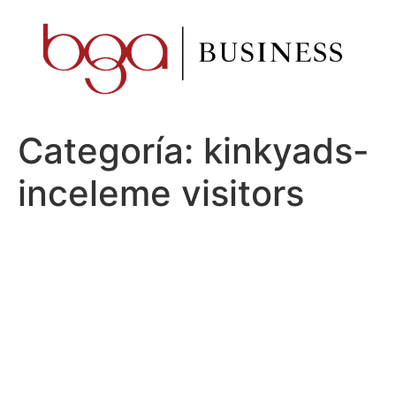
Ir
al
contenido
Categoría:
kinkyads-
inceleme visitors