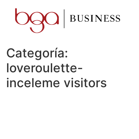
Ir
al
contenido
Categoría:
loveroulette-
inceleme visitors