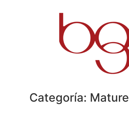
Ir
al
contenido
Categoría:
Mature 