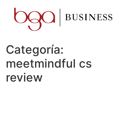
Ir
al
contenido
Categoría:
meetmindful cs
review