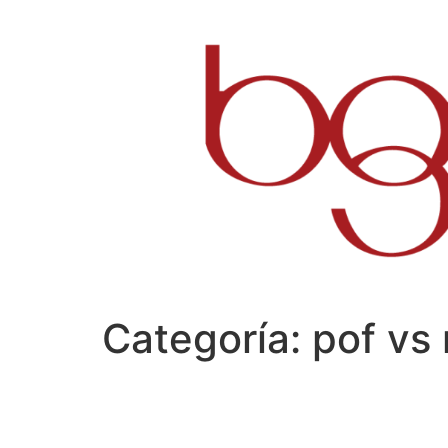
Ir
al
contenido
Categoría:
pof vs