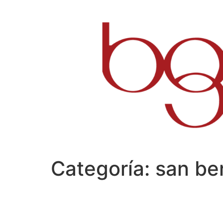
Ir
al
contenido
Categoría:
san ber