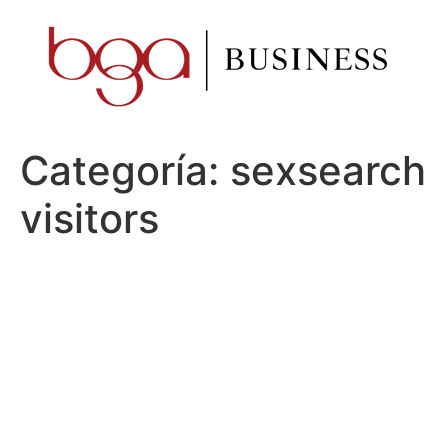
Ir
al
contenido
Categoría:
sexsearch
visitors