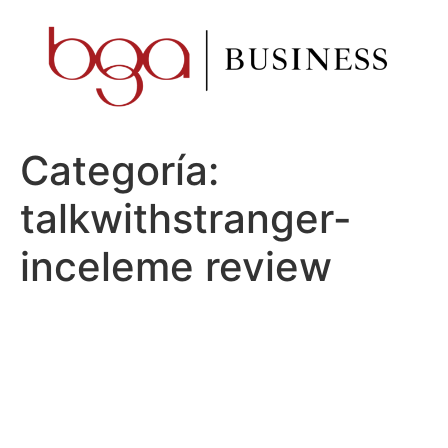
Ir
al
contenido
Categoría:
talkwithstranger-
inceleme review